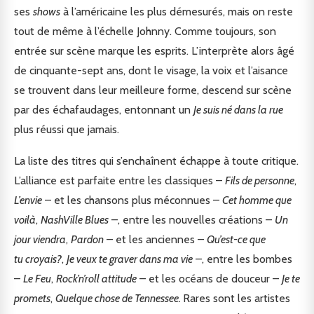
ses
shows
à l’américaine les plus démesurés, mais on reste
tout de même à l’échelle Johnny. Comme toujours, son
entrée sur scène marque les esprits. L’interprète alors âgé
de cinquante-sept ans, dont le visage, la voix et l’aisance
se trouvent dans leur meilleure forme, descend sur scène
par des échafaudages, entonnant un
Je suis né dans la rue
plus réussi que jamais.
La liste des titres qui s’enchaînent échappe à toute critique.
L’alliance est parfaite entre les classiques –
Fils de personne
,
L’envie
– et les chansons plus méconnues –
Cet homme que
voilà
,
NashVille Blues
–, entre les nouvelles créations –
Un
jour viendra
,
Pardon
– et les anciennes –
Qu’est-ce que
tu croyais?
,
Je veux te graver dans ma vie
–, entre les bombes
–
Le Feu
,
Rock’n’roll attitude
– et les océans de douceur –
Je te
promets
,
Quelque chose de Tennessee.
Rares sont les artistes