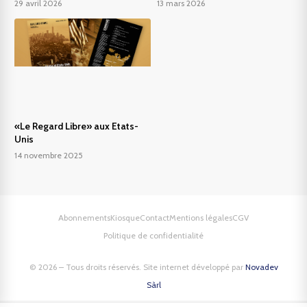
29 avril 2026
13 mars 2026
«Le Regard Libre» aux Etats-
Unis
14 novembre 2025
Abonnements
Kiosque
Contact
Mentions légales
CGV
Politique de confidentialité
© 2026 – Tous droits réservés. Site internet développé par
Novadev
Sàrl