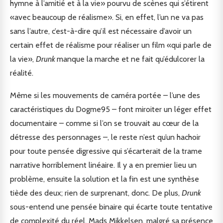
hymne à l’amitié et à la vie» pourvu de scènes qui s’étirent
«avec beaucoup de réalisme». Si, en effet, l’un ne va pas
sans l’autre, c’est-à-dire qu’il est nécessaire d’avoir un
certain effet de réalisme pour réaliser un film «qui parle de
la vie»,
Drunk
manque la marche et ne fait qu’édulcorer la
réalité.
Même si les mouvements de caméra portée – l’une des
caractéristiques du Dogme95 – font miroiter un léger effet
documentaire – comme si l’on se trouvait au cœur de la
détresse des personnages –, le reste n’est qu’un hachoir
pour toute pensée digressive qui s’écarterait de la trame
narrative horriblement linéaire. Il y a en premier lieu un
problème, ensuite la solution et la fin est une synthèse
tiède des deux; rien de surprenant, donc. De plus,
Drunk
sous-entend une pensée binaire qui écarte toute tentative
de complexité du réel. Mads Mikkelsen, malgré sa présence