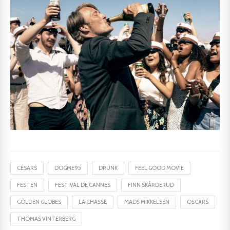
CÉSARS
DOGME95
DRUNK
FEEL GOOD MOVIE
FESTEN
FESTIVAL DE CANNES
FINN SKÅRDERUD
GOLDEN GLOBES
LA CHASSE
MADS MIKKELSEN
OSCARS
THOMAS VINTERBERG