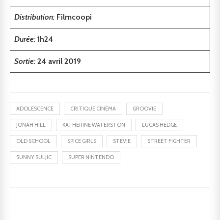
Distribution:
Filmcoopi
Durée:
1h24
Sortie:
24 avril 2019
ADOLESCENCE
CRITIQUE CINÉMA
GROOVIE
JONAH HILL
KATHERINE WATERSTON
LUCAS HEDGE
OLD SCHOOL
SPICE GIRLS
STEVIE
STREET FIGHTER
SUNNY SULJIC
SUPER NINTENDO