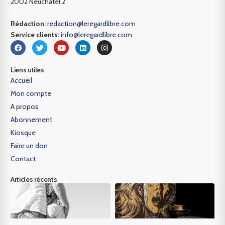
2002 Neuchâtel 2
Rédaction:
redaction@leregardlibre.com
Service clients:
info@leregardlibre.com
Liens utiles
Accueil
Mon compte
A propos
Abonnement
Kiosque
Faire un don
Contact
Articles récents