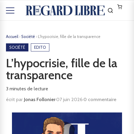
Accueil
›
Société
›
L’hypocrisie, fille de la transparence
SOCIÉTÉ
EDITO
L’hypocrisie, fille de la
transparence
3
minutes de lecture
écrit par
Jonas Follonier
·
07 juin 2026
·
0 commentaire