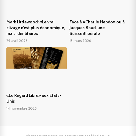
Mark Littlewood: «Le vrai
Face à «Charlie Hebdo» ou à
clivage n’est plus économique,
Jacques Baud, une
mais identitaire»
Suisse illibérale
29 avril 2026
13 mars 2026
«Le Regard Libre» aux Etats-
Unis
14 novembre 2025
Abonnements
Kiosque
Contact
Mentions légales
CGV