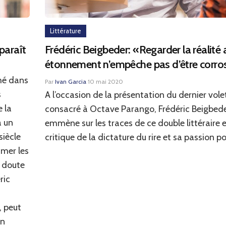
Littérature
paraît
Frédéric Beigbeder: «Regarder la réalité
étonnement n’empêche pas d’être corro
imé dans
Par
Ivan Garcia
·
10 mai 2020
s
A l’occasion de la présentation du dernier volet
 la
consacré à Octave Parango, Frédéric Beigbed
à un
emmène sur les traces de ce double littéraire e
siècle
critique de la dictature du rire et sa passion p
imer les
s doute
ric
, peut
an