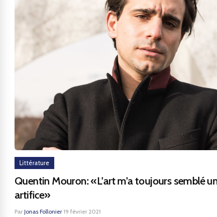
Littérature
Quentin Mouron: «L’art m’a toujours semblé u
artifice»
Par
Jonas Follonier
·
19 février 2021