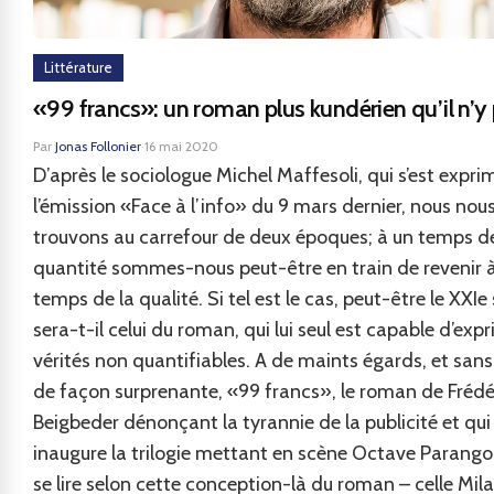
Littérature
«99 francs»: un roman plus kundérien qu’il n’y 
Par
Jonas Follonier
·
16 mai 2020
D’après le sociologue Michel Maffesoli, qui s’est expr
l’émission «Face à l’info» du 9 mars dernier, nous nou
trouvons au carrefour de deux époques; à un temps de
quantité sommes-nous peut-être en train de revenir 
temps de la qualité. Si tel est le cas, peut-être le XXIe 
sera-t-il celui du roman, qui lui seul est capable d’expr
vérités non quantifiables. A de maints égards, et san
de façon surprenante, «99 francs», le roman de Frédé
Beigbeder dénonçant la tyrannie de la publicité et qui
inaugure la trilogie mettant en scène Octave Parango
se lire selon cette conception-là du roman – celle Mil