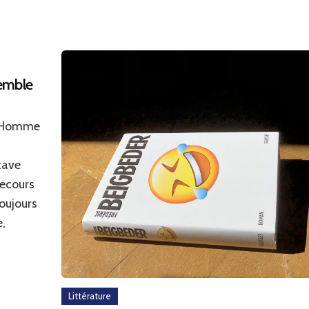
semble
«L’Homme
tave
secours
oujours
e,
Littérature