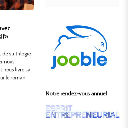
 avec
sif»
 de sa trilogie
er nous
t nous livre sa
our le roman.
Notre rendez-vous annuel