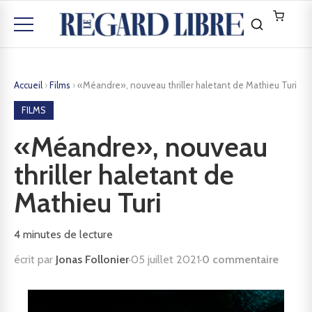
Accueil
›
Films
›
«Méandre», nouveau thriller haletant de Mathieu Turi
FILMS
«Méandre», nouveau
thriller haletant de
Mathieu Turi
4
minutes de lecture
écrit par
Jonas Follonier
·
05 juillet 2021
·
0 commentaire