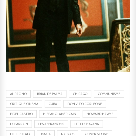
AL PACINO
BRIAN DE PALMA
CHICAGO
COMMUNISME
CRITIQUE CINÉMA
CUBA
DON VITO CORLEONE
FIDEL CASTRO
HISPANO-AMÉRICAIN
HOWARD HAWKS
LE PARRAIN
LES AFFRANCHIS
LITTLE HAVANA
LITTLE ITALY
MAFIA
NARCOS
OLIVER STONE