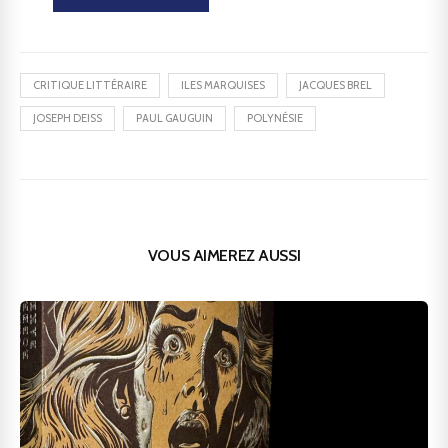
CRITIQUE LITTÉRAIRE
ILES MARQUISES
JACQUES BREL
JOSEPH DEISS
PAUL GAUGUIN
POLYNÉSIE
VOUS AIMEREZ AUSSI