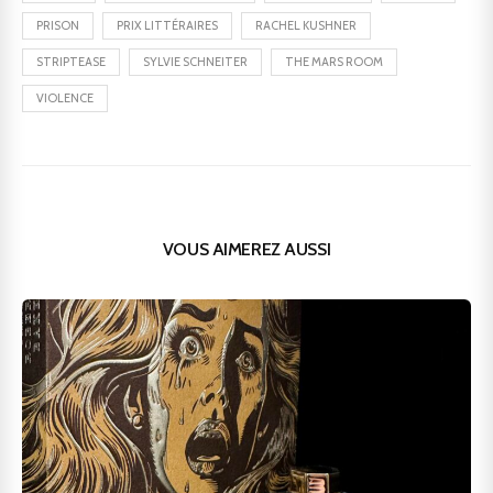
PRISON
PRIX LITTÉRAIRES
RACHEL KUSHNER
STRIPTEASE
SYLVIE SCHNEITER
THE MARS ROOM
VIOLENCE
VOUS AIMEREZ AUSSI