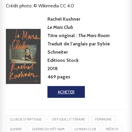
Crédit photo: © Wikimedia CC 4.0
Rachel Kushner
Le Mars Club
Titre original :
The Mars Room
Traduit de l’anglais par Sylvie
Schneiter
Editions Stock
2018
469 pages
ACHETER
CLUB DE STRIPTEASE
CRITIQUE LITTÉRAIRE
FÉMINISME
GUERRE
GUERRE DU VIÊT NAM
LE MARS CLUB
MÉDICIS