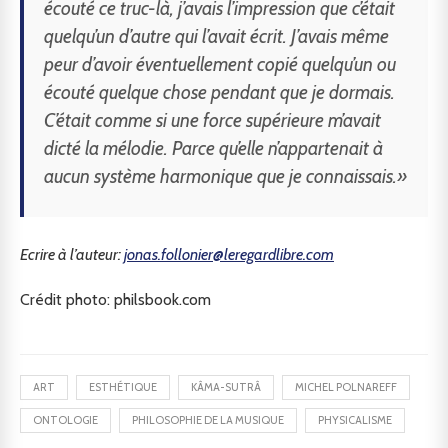
écouté ce truc-là, j’avais l’impression que c’était
quelqu’un d’autre qui l’avait écrit. J’avais même
peur d’avoir éventuellement copié quelqu’un ou
écouté quelque chose pendant que je dormais.
C’était comme si une force supérieure m’avait
dicté la mélodie. Parce qu’elle n’appartenait à
aucun système harmonique que je connaissais.»
Ecrire à l’auteur:
jonas.follonier@leregardlibre.com
Crédit photo: philsbook.com
ART
ESTHÉTIQUE
KÂMA-SUTRÂ
MICHEL POLNAREFF
ONTOLOGIE
PHILOSOPHIE DE LA MUSIQUE
PHYSICALISME