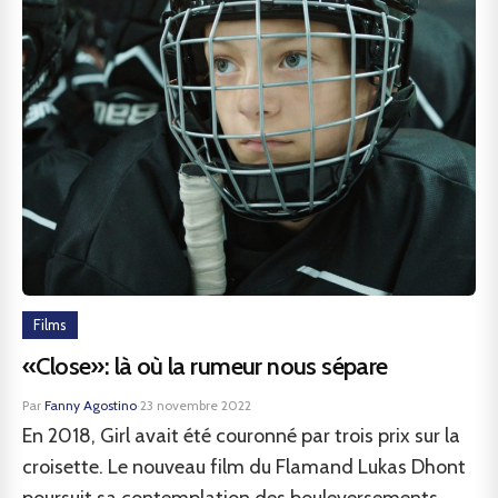
Films
«Close»: là où la rumeur nous sépare
Par
Fanny Agostino
·
23 novembre 2022
En 2018, Girl avait été couronné par trois prix sur la
croisette. Le nouveau film du Flamand Lukas Dhont