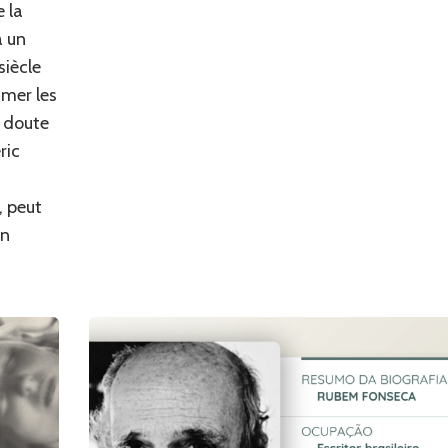
 la
à un
siècle
imer les
s doute
ric
, peut
an