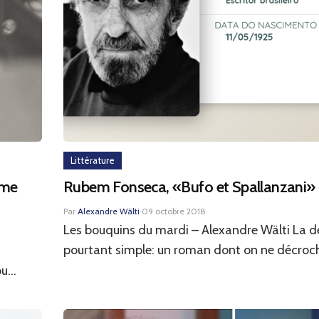
Littérature
rme
Rubem Fonseca, «Bufo et Spallanzani»
Par
Alexandre Wälti
·
09 octobre 2018
Les bouquins du mardi – Alexandre Wälti La 
pourtant simple: un roman dont on ne décroche
u...