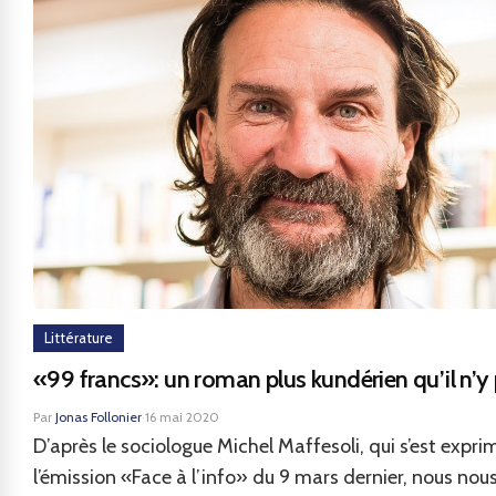
Littérature
«99 francs»: un roman plus kundérien qu’il n’y 
Par
Jonas Follonier
·
16 mai 2020
D’après le sociologue Michel Maffesoli, qui s’est expr
l’émission «Face à l’info» du 9 mars dernier, nous nou