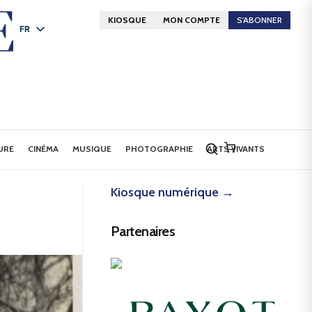
KIOSQUE
MON COMPTE
S'ABONNER
FR
DE
EN
URE
CINÉMA
MUSIQUE
PHOTOGRAPHIE
ARTS VIVANTS
Kiosque numérique →
Partenaires