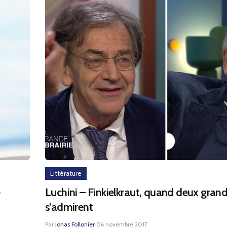
Littérature
e
Luchini – Finkielkraut, quand deux gr
s’admirent
Par
Jonas Follonier
·
06 novembre 2017