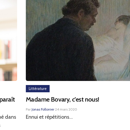
Littérature
paraît
Madame Bovary, c’est nous!
Par
Jonas Follonier
·
24 mars 2020
imé dans
Ennui et répétitions...
s