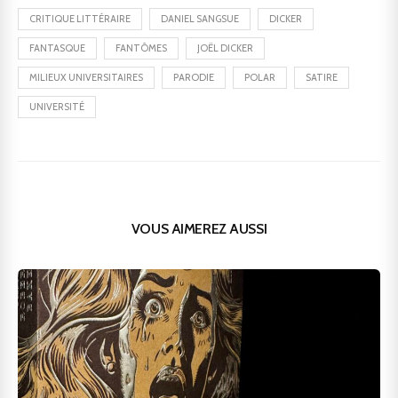
CRITIQUE LITTÉRAIRE
DANIEL SANGSUE
DICKER
FANTASQUE
FANTÔMES
JOËL DICKER
MILIEUX UNIVERSITAIRES
PARODIE
POLAR
SATIRE
UNIVERSITÉ
VOUS AIMEREZ AUSSI