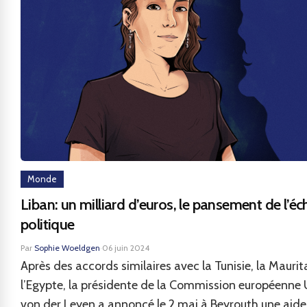
Monde
Liban: un milliard d’euros, le pansement de l’éc
politique
Par
Sophie Woeldgen
·
06 juin 2024
Après des accords similaires avec la Tunisie, la Maurit
l’Egypte, la présidente de la Commission européenne 
von der Leyen a annoncé le 2 mai à Beyrouth une aide