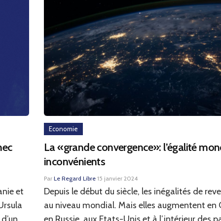
Economie
hec
La «grande convergence»: l’égalité mond
inconvénients
Par
Le Regard Libre
·
15 janvier 2024
anie et
Depuis le début du siècle, les inégalités de re
Ursula
au niveau mondial. Mais elles augmentent en C
 d’un
en Russie, aux Etats-Unis et à l’intérieur des 