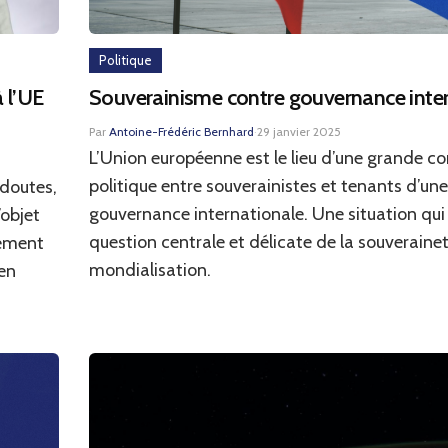
Politique
 l’UE
Souverainisme contre gouvernance inte
Par
Antoine-Frédéric Bernhard
·
29 janvier 2025
L’Union européenne est le lieu d’une grande c
politique entre souverainistes et tenants d’un
 doutes,
gouvernance internationale. Une situation qui
’objet
question centrale et délicate de la souveraineté
sement
mondialisation.
en