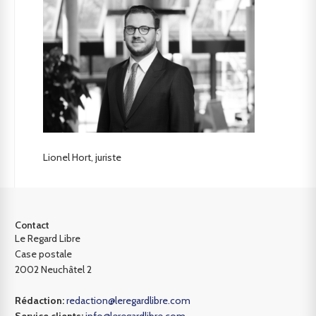
Lionel Hort, juriste
Contact
Le Regard Libre
Case postale
2002 Neuchâtel 2
Rédaction:
redaction@leregardlibre.com
Service clients:
info@leregardlibre.com