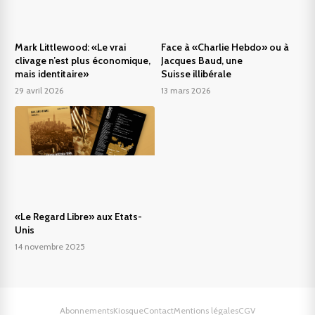
Mark Littlewood: «Le vrai
Face à «Charlie Hebdo» ou à
clivage n’est plus économique,
Jacques Baud, une
mais identitaire»
Suisse illibérale
29 avril 2026
13 mars 2026
«Le Regard Libre» aux Etats-
Unis
14 novembre 2025
Abonnements
Kiosque
Contact
Mentions légales
CGV