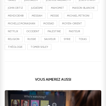
ISRAËL
JÉRUSALEM
JÉSUS DE NAZARETH
JÉSUS-CHRIST
JOHN ORTIZ
JUDAÏSME
MAHOMET
MAISON-BLANCHE
MEHDI DEHBI
MESSIAH
MESSIE
MICHAEL PETRONI
MICHELLE MONAGHAN
MOSSAD
MOYEN-ORIENT
NETFLIX
OCCIDENT
PALESTINE
PASTEUR
RELIGION
RUSSIE
SAUVEUR
SYRIE
TEXAS
THÉOLOGIE
TOMER SISLEY
VOUS AIMEREZ AUSSI