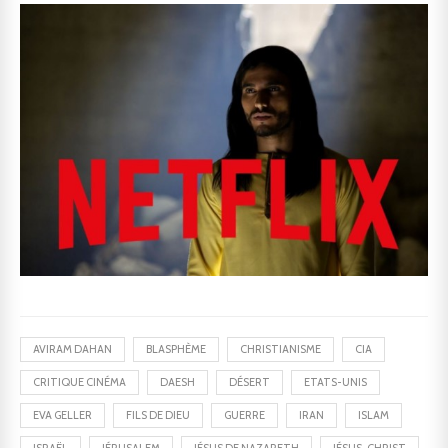
AVIRAM DAHAN
BLASPHÈME
CHRISTIANISME
CIA
CRITIQUE CINÉMA
DAESH
DÉSERT
ETATS-UNIS
EVA GELLER
FILS DE DIEU
GUERRE
IRAN
ISLAM